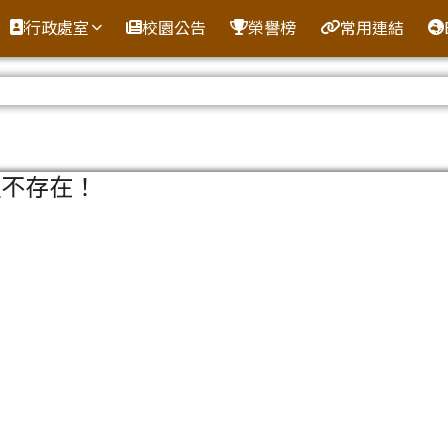
全球資訊網
行政處室
校園公告
榮譽榜
常用連結
區域
組不存在！