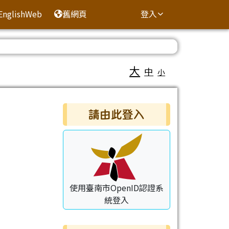
EnglishWeb
舊網頁
登入
大
中
小
右邊區域內容
請由此登入
使用臺南市OpenID認證系
統登入