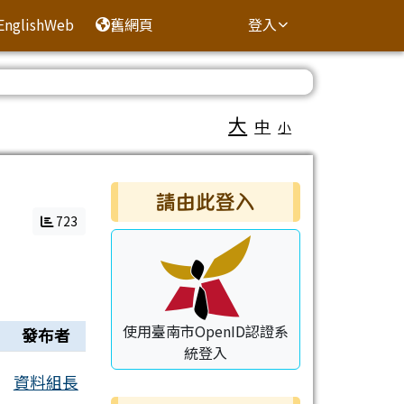
EnglishWeb
舊網頁
登入
大
中
小
右邊區域內容
請由此登入
723
使用臺南市OpenID認證系
發布者
統登入
資料組長