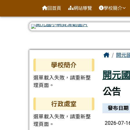
臺南市北區開元國民小學
導覽列
跳至主內容區
回首頁
網站導覽
學校簡介
工具列
頁尾區域
主內容
Home
開元
左邊區域內容
學校簡介
開元
選單載入失敗，請重新整
理頁面。
公告
行政處室
新聞列表
發布日期
選單載入失敗，請重新整
理頁面。
2026-07-1