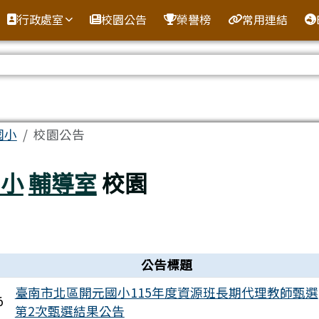
全球資訊網
行政處室
校園公告
榮譽榜
常用連結
區域
國小
校園公告
國小
輔導室
校園
公告標題
臺南市北區開元國小115年度資源班長期代理教師甄選
6
第2次甄選結果公告