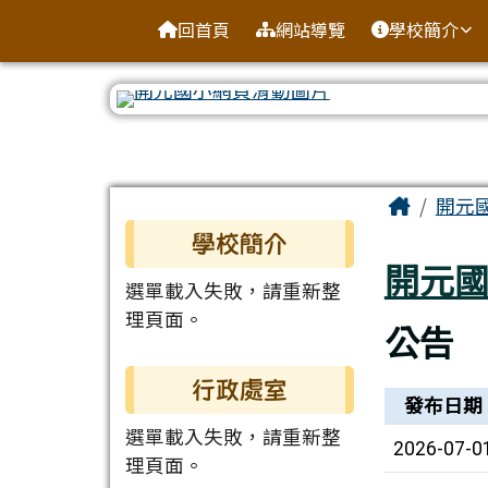
臺南市北區開元國民小學
導覽列
跳至主內容區
回首頁
網站導覽
學校簡介
工具列
頁尾區域
主內容
Home
開元
左邊區域內容
學校簡介
開元
選單載入失敗，請重新整
理頁面。
公告
行政處室
新聞列表
發布日期
選單載入失敗，請重新整
2026-07-0
理頁面。