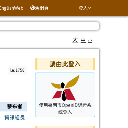
EnglishWeb
舊網頁
登入
大
中
小
右邊區域內容
請由此登入
1758
使用臺南市OpenID認證系
發布者
統登入
資訊組長