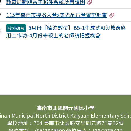
有1個附檔
教育局新版電子郵件系統啟用說明
7
有2個
115年臺南市機器人營x美光晶片營實施計畫
7
5月份［精進數位］B5-1生成式AI與教育應
校外研習
6
用工作坊-4月份未報上的老師請把握機會
臺南市北區開元國民小學
inan Municipal North District Kaiyuan Elementary Sch
學校地址：704 臺南市北區勝安里開元路71巷32號
學校電話：(06)2375509 學校傳真：(06)2386437