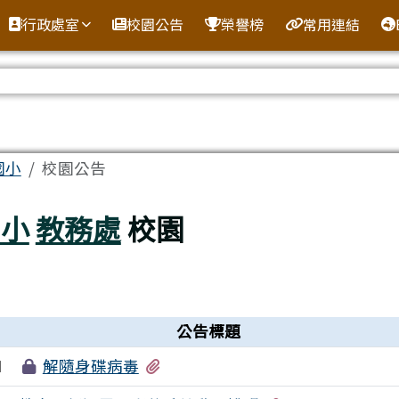
全球資訊網
行政處室
校園公告
榮譽榜
常用連結
區域
國小
校園公告
國小
教務處
校園
公告標題
有1個附檔
解隨身碟病毒
1