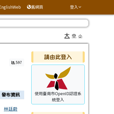
EnglishWeb
舊網頁
登入
大
中
小
右邊區域內容
請由此登入
597
使用臺南市OpenID認證系
發布資訊
統登入
林廷蔚