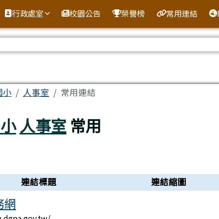
全球資訊網
行政處室
校園公告
榮譽榜
常用連結
區域
國小
人事室
常用連結
國小
人事室
常用
連結標題
連結縮圖
務網
a.dgpa.gov.tw/