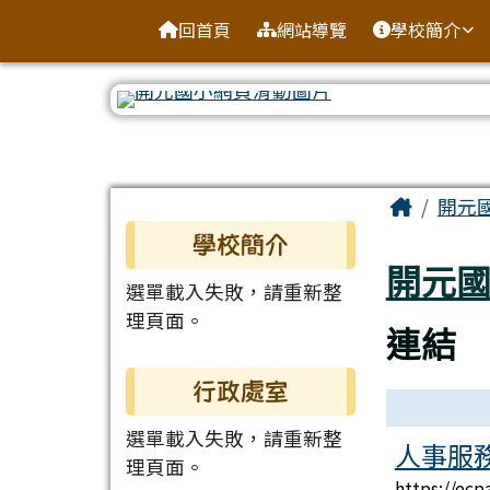
臺南市北區開元國民小學
導覽列
跳至主內容區
回首頁
網站導覽
學校簡介
工具列
頁尾區域
主內容
Home
開元
左邊區域內容
學校簡介
開元
選單載入失敗，請重新整
理頁面。
連結
行政處室
連結列表
選單載入失敗，請重新整
人事服
理頁面。
https://ecp