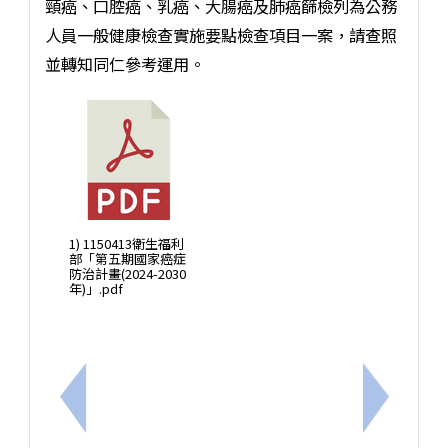
頸癌、口腔癌、乳癌、大腸癌及肺癌篩檢列為公務
人員一般健康檢查實施要點檢查項目一案，請查照
並轉知同仁參考運用。
1) 1150413衛生福利
部「第五期國家癌症
防治計畫(2024-2030
年)」.pdf
上一筆：「天然災害停止上班及上課作業辦法」部分條文及
下一筆：本