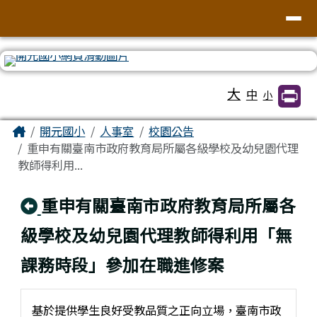
臺南市北區開元國民小學全球資訊網
導覽列
跳至主內容區
工具列
大
中
小
頁尾區域
主內容區域
Home
開元國小
人事室
校園公告
重申有關臺南市政府教育局所屬各級學校及幼兒園代理
教師得利用...
回上頁
重申有關臺南市政府教育局所屬各
級學校及幼兒園代理教師得利用「無
課務時段」參加在職進修案
基於提供學生良好受教品質之正向立場，臺南市政