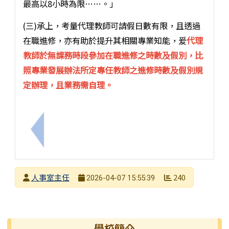
最高以8小時為限……。」
(三)承上，考量代理教師可請假日數有限，且透過
在職進修，亦有助於提升其相關專業知能，爰
代理
教師於無課務時段參加在職進修之時數及假別，比
照專業發展辦法所定專任教師之進修時數及假別規
定辦理，且業務需自理。
上一筆：受僱者同時撫育子女2人以上者，申請未滿3
發布者
人事室主任
240
2026-04-07 15:55:39
發布日期
瀏覽次數
左邊區域內容
學校簡介