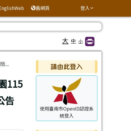
EnglishWeb
舊網頁
登入
大
中
小
右邊區域內容
..
請由此登入
115
公告
使用臺南市OpenID認證系
統登入