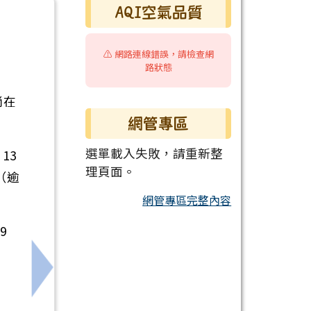
AQI空氣品質
⚠️ 網路連線錯誤，請檢查網
路狀態
尚在
網管專區
選單載入失敗，請重新整
13
理頁面。
（逾
網管專區完整內容
9
園契約進用教保員及私立幼兒園專任教師年資相關疑義
下一筆：行政院人事行政總處辦理之全國公教員工