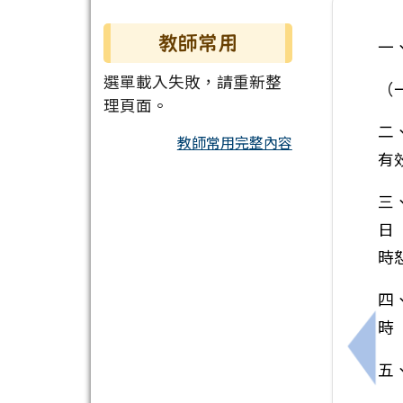
教師常用
一
選單載入失敗，請重新整
（
理頁面。
二
教師常用完整內容
有
三、
日
時
四
時
上一
五