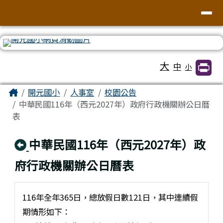
臺南市北區開元國民小學全球資訊網
導覽列
跳至主內容區
工具列
大
中
小
頁尾區域
主內容區域
Home
開元國小
人事室
校園公告
中華民國116年（西元2027年）政府行政機關辦公日曆
表
回上頁
中華民國116年（西元2027年）政
府行政機關辦公日曆表
116年全年365日，總放假日數121日，其中連續假
期情形如下：