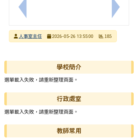
上一筆：教師法第25條及第53條條文修正案，業奉總統11
下一筆：
發布者
人事室主任
185
2026-05-26 13:55:00
發布日期
瀏覽次數
左邊區域內容
學校簡介
選單載入失敗，請重新整理頁面。
行政處室
選單載入失敗，請重新整理頁面。
教師常用