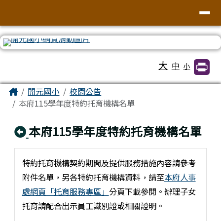
臺南市北區開元國民小學全球資訊網
導覽列
跳至主內容區
工具列
大
中
小
頁尾區域
主內容區域
Home
開元國小
校園公告
本府115學年度特約托育機構名單
回上頁
本府115學年度特約托育機構名單
特約托育機構契約期間及提供服務措施內容請參考
附件名單，另各特約托育機構資料，請至
本府人事
處網頁「托育服務專區」
分頁下載參閱。辦理子女
托育請配合出示員工識別證或相關證明。