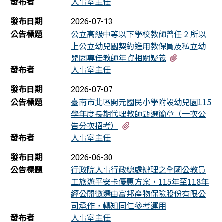
發布者
人事室主任
發布日期
2026-07-13
公告標題
公立高級中等以下學校教師曾任 2 所以
上公立幼兒園契約進用教保員及私立幼
有1個附檔
兒園專任教師年資相關疑義
發布者
人事室主任
發布日期
2026-07-07
公告標題
臺南市北區開元國民小學附設幼兒園115
學年度長期代理教師甄選簡章（一次公
有1個附檔
告分次招考）
發布者
人事室主任
發布日期
2026-06-30
公告標題
行政院人事行政總處辦理之全國公教員
工旅遊平安卡優惠方案，115年至118年
經公開徵選由富邦產物保險股份有限公
司承作，轉知同仁參考運用
發布者
人事室主任