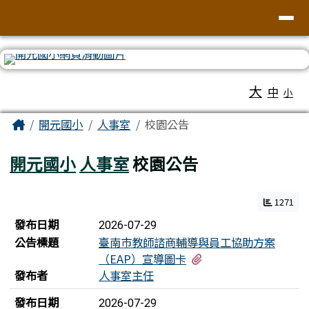
臺南市北區開元國民小學全球資訊網
導覽列
跳至主內容區
工具列
大
中
小
頁尾區域
主內容區域
Home
開元國小
人事室
校園公告
開元國小
人事室
校園公告
1271
新聞列表
發布日期
2026-07-29
公告標題
臺南市教師諮商輔導與員工協助方案
有1個附檔
（EAP）宣導圖卡
發布者
人事室主任
發布日期
2026-07-29