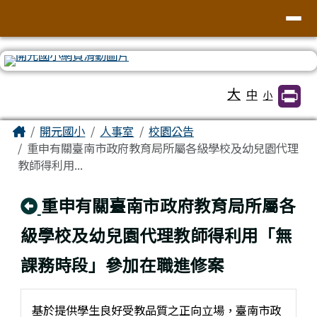
臺南市北區開元國民小學全球資訊網
導覽列
跳至主內容區
工具列
大
中
小
頁尾區域
主內容區域
Home
開元國小
人事室
校園公告
重申有關臺南市政府教育局所屬各級學校及幼兒園代理
教師得利用...
回上頁
重申有關臺南市政府教育局所屬各
級學校及幼兒園代理教師得利用「無
課務時段」參加在職進修案
基於提供學生良好受教品質之正向立場，臺南市政