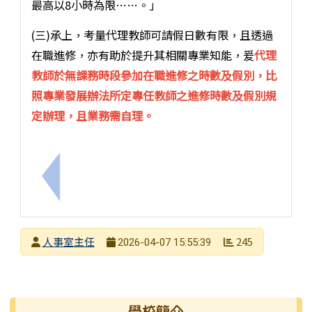
最高以8小時為限……。」
(三)承上，考量代理教師可請假日數有限，且透過
在職進修，亦有助於提升其相關專業知能，爰
代理
教師於無課務時段參加在職進修之時數及假別，比
照專業發展辦法所定專任教師之進修時數及假別規
定辦理，且業務需自理。
上一筆：受僱者同時撫育子女2人以上者，申請未滿3
發布者
人事室主任
245
2026-04-07 15:55:39
發布日期
瀏覽次數
左邊區域內容
學校簡介