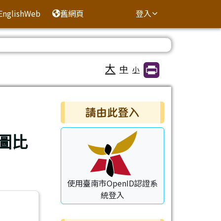
EnglishWeb
舊網頁
登入
大
中
小
右邊區域內容
請由此登入
圖比
使用臺南市OpenID認證系
統登入