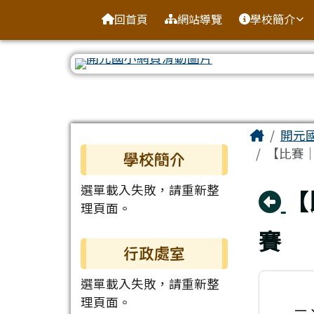
臺南市北區開元國民小學
導覽列
跳至主內容區
回首頁
網站導覽
學校簡介
工具列
頁尾區域
主內容
Home
開元
左邊區域內容
【比賽
學校簡介
選單載入失敗，請重新整
回
【
理頁面。
賽
行政處室
選單載入失敗，請重新整
理頁面。
一