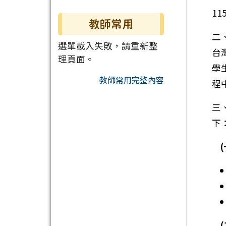
11
教師常用
二
選單載入失敗，請重新整
台
理頁面。
學
教師常用完整內容
程
三
下