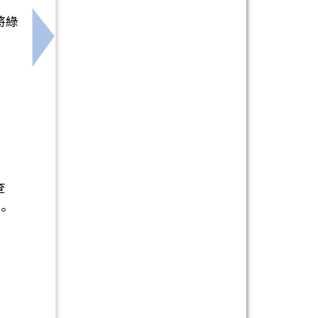
將綠
下一筆：【公告】臺南市北區開元國民小學監視錄影系
查
詢。