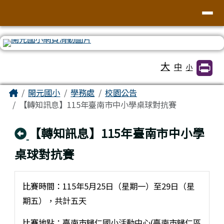
臺南市北區開元國民小學全球資訊網
導覽列
跳至主內容區
工具列
大
中
小
頁尾區域
主內容區域
Home
開元國小
學務處
校園公告
【轉知訊息】115年臺南市中小學桌球對抗賽
回上頁
【轉知訊息】115年臺南市中小學
桌球對抗賽
比賽時間：115年5月25日（星期一）至29日（星
期五），共計五天
比賽地點：臺南市歸仁國小活動中心(臺南市歸仁區