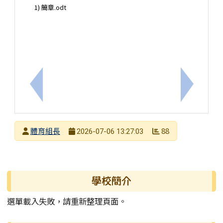
1) 簡章.odt
上一筆：【轉知訊息】社團法人中華民國關懷生命協會
下一筆：
發布者
體育組長
88
2026-07-06 13:27:03
發布日期
瀏覽次數
左邊區域內容
學校簡介
選單載入失敗，請重新整理頁面。