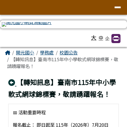
臺南市北區開元國民小學全球資訊網
導覽列
跳至主內容區
工具列
大
中
小
頁尾區域
主內容區域
Home
開元國小
學務處
校園公告
【轉知訊息】臺南市115年中小學軟式網球錦標賽，敬
請踴躍報名！
回上頁
【轉知訊息】臺南市115年中小學
軟式網球錦標賽，敬請踴躍報名！
📅 活動重要時程
報名截止： 即日起至 115年（2026年）7月20日