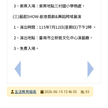
3、索票入場：索票地點三村國小學務處。
(三)藝起SHOW-創意戲劇&舞蹈跨域展演
1、演出時間：115年7月12日(星期日)下午2時 。
2、演出地點：臺南市立新營文化中心演藝廳。
3、免費入場。
上一筆：【轉知訊息】「劇場ART報馬仔」系列講座
下一筆：
發布者
生活教育組長
93
2026-06-15 13:46:53
發布日期
瀏覽次數