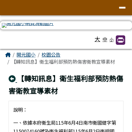
臺南市北區開元國民小學全球資訊網
導覽列
跳至主內容區
工具列
大
中
小
頁尾區域
主內容區域
Home
開元國小
校園公告
【轉知訊息】衛生福利部預防熱傷害衛教宣導素材
回上頁
【轉知訊息】衛生福利部預防熱傷
害衛教宣導素材
說明：
一、依據本府衛生局115年6月4日南市衛國健字第
1150074160號及衛生福利部115年6月2日衛授國