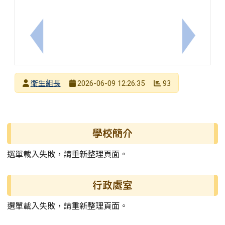
上一筆：【轉知訊息】【藥懂再用!畫出ㄅ級分】11
下一筆：
發布者
衛生組長
93
2026-06-09 12:26:35
發布日期
瀏覽次數
左邊區域內容
學校簡介
選單載入失敗，請重新整理頁面。
行政處室
選單載入失敗，請重新整理頁面。