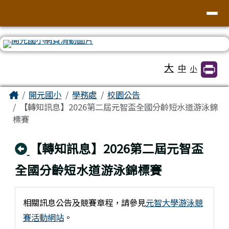
臺南市北區開元國民小學全球資訊網
導覽列
跳至主內容區
工具列
大
中
小
頁尾區域
主內容區域
Home
開元國小
學務處
校園公告
【轉知訊息】2026第二屆元智盃全國分齡短水道游泳錦
標賽
回上頁
【轉知訊息】2026第二屆元智盃
全國分齡短水道游泳錦標賽
相關訊息公告及競賽章程，請參見
元智大學游泳競
賽活動網站
。