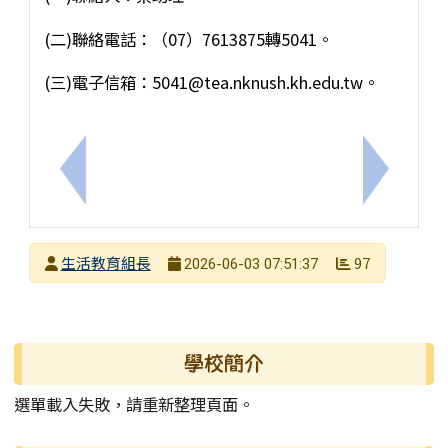
(二)聯絡電話：（07）7613875轉5041。
(三)電子信箱：5041@tea.nknush.kh.edu.tw。
上一筆：【轉知訊息】2026第二屆元智盃全國分齡
下一筆：【
發布者
生活教育組長
97
2026-06-03 07:51:37
發布日期
瀏覽次數
左邊區域內容
學校簡介
選單載入失敗，請重新整理頁面。