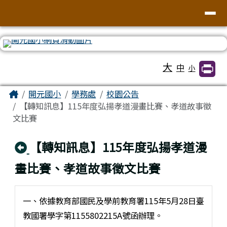
臺南市北區開元國民小學全球資訊網
導覽列
跳至主內容區
工具列
大
中
小
頁尾區域
主內容區域
Home
開元國小
學務處
校園公告
【轉知訊息】115年度弘揚孝道漫畫比賽、孝道故事徵
文比賽
回上頁
【轉知訊息】115年度弘揚孝道漫
畫比賽、孝道故事徵文比賽
一、依據教育部國民及學前教育署115年5月28日臺
教國署學字第1155802215A號函辦理。