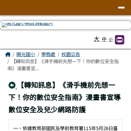
臺南市北區開元國民小學全球資訊網
導覽列
跳至主內容區
工具列
大
中
小
頁尾區域
主內容區域
Home
開元國小
學務處
校園公告
【轉知訊息】《滑手機前先想一下！你的數位安全指
南》漫畫書宣...
回上頁
【轉知訊息】《滑手機前先想一
下！你的數位安全指南》漫畫書宣導
數位安全及兒少網路防護
一、依據教育部國民及學前教育署115年5月26日臺