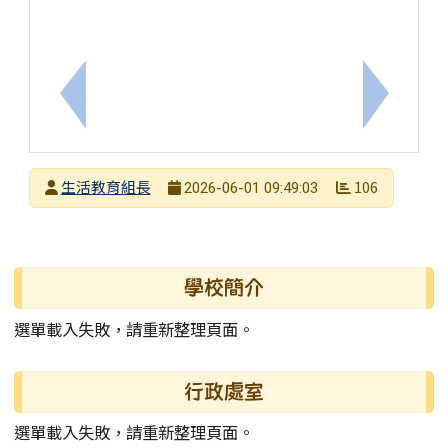
上一筆：【轉知訊息】2026 夏季兒童象棋文化藝術
下一筆：
發布者
生活教育組長
106
2026-06-01 09:49:03
發布日期
瀏覽次數
左邊區域內容
學校簡介
選單載入失敗，請重新整理頁面。
行政處室
選單載入失敗，請重新整理頁面。