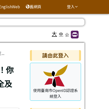
EnglishWeb
舊網頁
登入
大
中
小
右邊區域內容
..
請由此登入
！你
全及
使用臺南市OpenID認證系
統登入