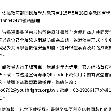
、依據教育部國民及學前教育署115年5月26日臺教國署學
150042471號函辦理。
、旨揭漫畫書係由該聯盟逆風計畫與全家便利商店共同製
容以數位安全及兒少網路防護為主題，透過漫畫形式，引
與兒少共同學習數位安全知能，提升媒體素養及網路風險
力。
、該漫畫書電子版可至「逆風少年大步走」官方網站首頁
告下載，或透過宣傳海報QR-code下載使用；如有實體書
筆：【轉知訊息】2026 夏季兒童象棋文化藝術研習活動
求，請逕洽該聯盟聯繫辦理。聯絡信箱：
mo6792@youthrights.org.tw；電話：02-29266177分機
生。