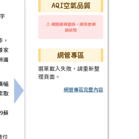
AQI空氣品質
字
⚠️ 網路連線錯誤，請檢查網
路狀態
作，
導家
網管專區
辨識
選單載入失敗，請重新整
理頁面。
橫幅
網管專區完整內容
索取
下一筆：畢業季及暑假將至，提醒交通安全的重
19蘇