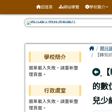
臺南市北區開元國民小學
導覽列
跳至主內容區
回首頁
網站導覽
學校簡介
工具列
頁尾區域
主內容
Home
開元
左邊區域內容
【轉知訊
學校簡介
選單載入失敗，請重新整
回
【
理頁面。
的數
行政處室
兒少
選單載入失敗，請重新整
理頁面。