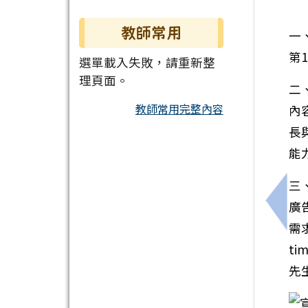
教師常用
一
第1
選單載入失敗，請重新整
理頁面。
二
教師常用完整內容
內
長
能
三
廣
上一
需
ti
先