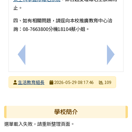
止。
四、如有相關問題，請逕向本校推廣教育中心洽
詢：08-7663800分機18104蔡小姐。
上一筆：【轉知訊息】衛武營2026夏舞營Summer Dan
下一筆：
發布者
生活教育組長
109
2026-05-29 08:17:46
發布日期
瀏覽次數
左邊區域內容
學校簡介
選單載入失敗，請重新整理頁面。