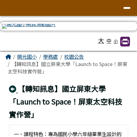
臺南市北區開元國民小學全球資訊網
導覽列
跳至主內容區
工具列
大
中
小
頁尾區域
主內容區域
Home
開元國小
學務處
校園公告
【轉知訊息】國立屏東大學「Launch to Space！屏東
太空科技實作營」
回上頁
【轉知訊息】國立屏東大學
「Launch to Space！屏東太空科技
實作營」
一、課程特色：專為國民小學六年級畢業生設計的