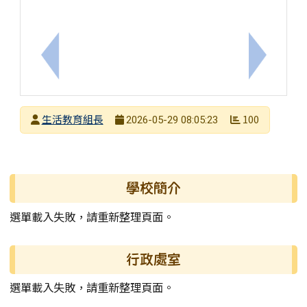
上一筆：【轉知訊息】台灣展翅協會 X 台灣微軟《
下一筆：
發布者
生活教育組長
100
2026-05-29 08:05:23
發布日期
瀏覽次數
左邊區域內容
學校簡介
選單載入失敗，請重新整理頁面。
行政處室
選單載入失敗，請重新整理頁面。