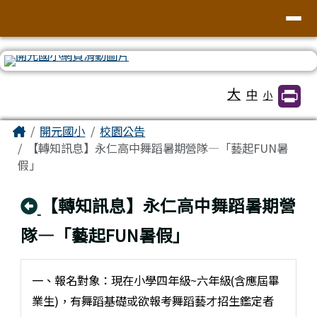
臺南市北區開元國民小學全球資訊網
導覽列
跳至主內容區
工具列
大
中
小
頁尾區域
主內容區域
Home
開元國小
校園公告
【轉知訊息】永仁高中舞蹈暑期營隊—「藝起FUN暑
假」
回上頁
【轉知訊息】永仁高中舞蹈暑期營
隊—「藝起FUN暑假」
一、報名對象：現在小學四年級~六年級(含應屆畢
業生)，有舞蹈基礎或欲報考舞蹈藝才招生鑑定者