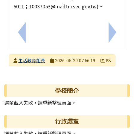
6011；10037053@mail.tncsec.gov.tw)。
上一筆：【轉知訊息】永仁高中舞蹈暑期營隊—「藝起
下一筆：
發布者
生活教育組長
88
2026-05-29 07:56:19
發布日期
瀏覽次數
左邊區域內容
學校簡介
選單載入失敗，請重新整理頁面。
行政處室
選單載入失敗，請重新整理頁面。