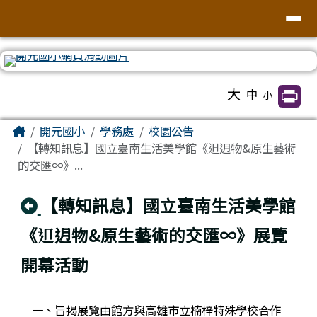
臺南市北區開元國民小學全球資訊網
導覽列
跳至主內容區
工具列
大
中
小
頁尾區域
主內容區域
Home
開元國小
學務處
校園公告
【轉知訊息】國立臺南生活美學館《𨑨迌物&原生藝術
的交匯∞》...
回上頁
【轉知訊息】國立臺南生活美學館
《𨑨迌物&原生藝術的交匯∞》展覽
開幕活動
一、旨揭展覽由館方與高雄市立楠梓特殊學校合作