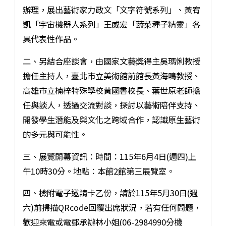
辦理，展出藝術家力政文「文字符號系列」、黃宥
凱「宇宙機器人系列」王威宏「蔬菜種子精靈」各
具代表性作品。
二、另結合座談會，由國家文藝獎得主吳瑪悧教授
擔任主持人，臺北市立美術館前館長黃海鳴教授、
高雄市立楠梓特殊學校黃國書校長、葉世原老師擔
任與談人，透過交流對談，探討以藝術陪伴支持、
開發學生潛能及與文化之跨域合作，認識原生藝術
的多元與可能性。
三、展覽開幕資訊：時間：115年6月4日(週四)上
午10時30分。地點：本館2館第三展覽室。
四、檢附電子邀請卡乙份，請於115年5月30日(週
六)前掃描QRcode回覆出席狀況，若有任何問題，
歡迎來電或電郵承辦林小姐(06-2984990分機