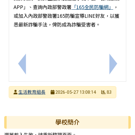
APP」、查詢內政部警政署
「165全民防騙網」
，
或加入內政部警政署165防騙宣導LINE好友，以獲
悉最新詐騙手法，俾防成為詐騙受害者。
上一筆：【轉知訊息】衛生福利部國民健康署提供之
下一筆：
發布者
生活教育組長
83
2026-05-27 13:08:14
發布日期
瀏覽次數
左邊區域內容
學校簡介
選單載入失敗，請重新整理頁面。