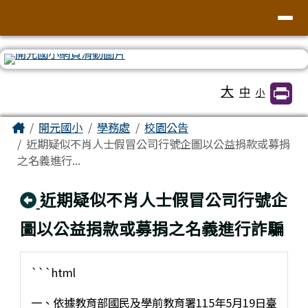
臺南市北區開元國民小學全球資訊網
導覽列
跳至主內容區
工具列
大
中
小
頁尾區域
主內容區域
Home
開元國小
學務處
校園公告
近期疑似不肖人士假冒公司行號企圖以公益捐款或募捐
之名義進行...
回上頁
近期疑似不肖人士假冒公司行號企
圖以公益捐款或募捐之名義進行詐騙
```html
一、依據教育部國民及學前教育署115年5月19日臺