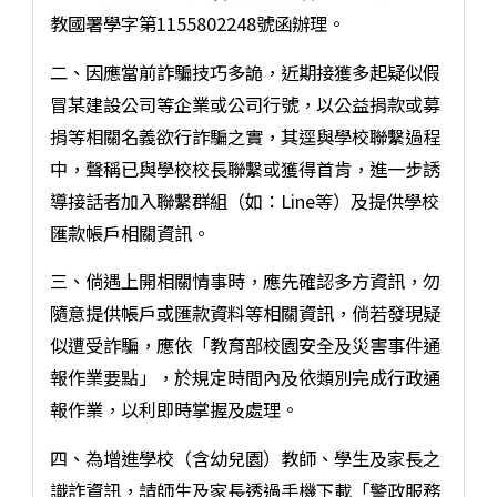
教國署學字第1155802248號函辦理。
二、因應當前詐騙技巧多詭，近期接獲多起疑似假
冒某建設公司等企業或公司行號，以公益捐款或募
捐等相關名義欲行詐騙之實，其逕與學校聯繫過程
中，聲稱已與學校校長聯繫或獲得首肯，進一步誘
導接話者加入聯繫群組（如：Line等）及提供學校
匯款帳戶相關資訊。
三、倘遇上開相關情事時，應先確認多方資訊，勿
隨意提供帳戶或匯款資料等相關資訊，倘若發現疑
似遭受詐騙，應依「教育部校園安全及災害事件通
報作業要點」，於規定時間內及依類別完成行政通
報作業，以利即時掌握及處理。
四、為增進學校（含幼兒園）教師、學生及家長之
識詐資訊，請師生及家長透過手機下載「警政服務