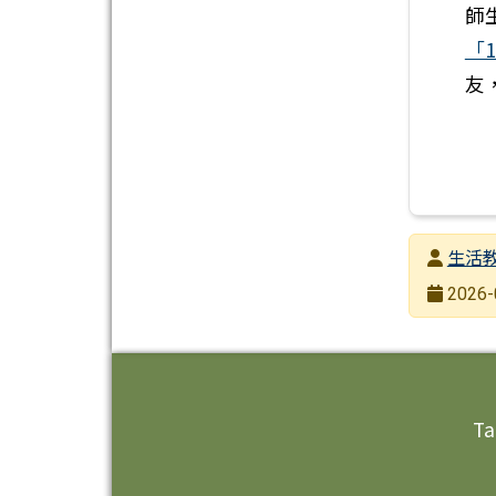
師
「
友
發布者
生活
發布日期
2026-
瀏覽次數
頁尾區域內容
Ta