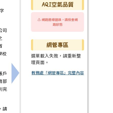
AQI空氣品質
字
⚠️ 網路連線錯誤，請檢查網
路狀態
公司
之
網管專區
首
學校
選單載入失敗，請重新整
理頁面。
教務處「網管專區」完整內容
帳戶
與加熱菸外觀辨識方式及說明」
下一筆：學生服裝儀容委員會設置要點及服儀規
育部
別完
，請