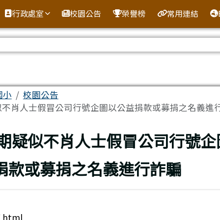
全球資訊網
行政處室
校園公告
榮譽榜
常用連結
區域
國小
校園公告
不肖人士假冒公司行號企圖以公益捐款或募捐之名義進行.
上頁
期疑似不肖人士假冒公司行號企
捐款或募捐之名義進行詐騙
`html