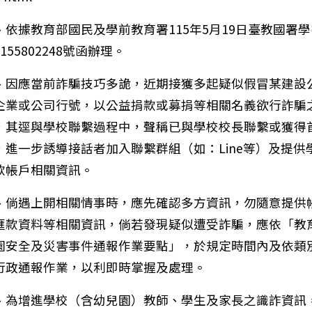
、依據教育部國民及學前教育署115年5月19日臺教國署學
155802248號函辦理。
、因應當前詐騙技巧多詭，近期接獲多起疑似假冒某建設
企業或公司行號，以公益捐款或募捐等相關名義欲行詐騙
，其逕與學校聯繫過程中，聲稱已與學校校長聯繫或獲得
，進一步誘導接話者加入聯繫群組（如：Line等）及提供
款帳戶相關資訊。
、倘遇上開相關情事時，應先確認多方資訊，勿隨意提供
筆：【轉知訊息】衛生福利部國民健康署提供之「電子煙
匯款資料等相關資訊，倘若發現疑似遭受詐騙，應依「教
園安全及災害事件通報作業要點」，於規定時間內及依類
行政通報作業，以利即時掌握及處理。
、為增進學校（含幼兒園）教師、學生及家長之識詐資訊