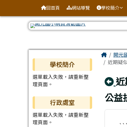
臺南市北區開元國民小學
導覽列
跳至主內容區
回首頁
網站導覽
學校簡介
工具列
頁尾區域
主內容
Home
開元
左邊區域內容
近期疑似
學校簡介
選單載入失敗，請重新整
回
近
理頁面。
公益
行政處室
選單載入失敗，請重新整
理頁面。
``