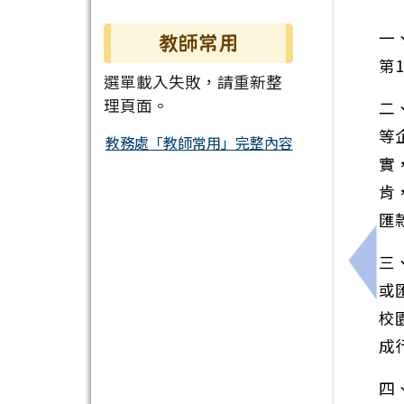
一
教師常用
第1
選單載入失敗，請重新整
理頁面。
二
等
教務處「教師常用」完整內容
實
肯
匯
三
上一
或
校
成
四