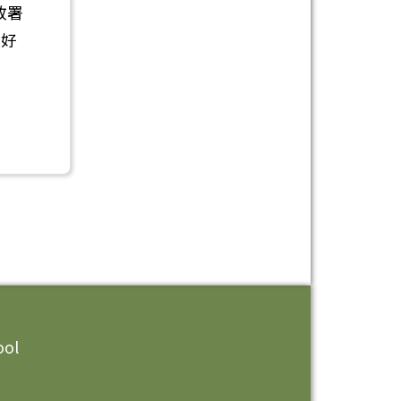
政署
E好
ool