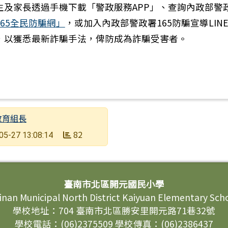
生及家長透過手機下載「警政服務APP」、查詢內政部警
165全民防騙網」
，或加入內政部警政署165防騙宣導LIN
，以獲悉最新詐騙手法，俾防成為詐騙受害者。
教育組長
82
05-27 13:08:14
臺南市北區開元國民小學
inan Municipal North District Kaiyuan Elementary Sch
學校地址：704 臺南市北區勝安里開元路71巷32號
學校電話：(06)2375509 學校傳真：(06)2386437