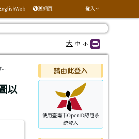
EnglishWeb
舊網頁
登入
大
中
小
右邊區域內容
..
請由此登入
圖以
使用臺南市OpenID認證系
統登入