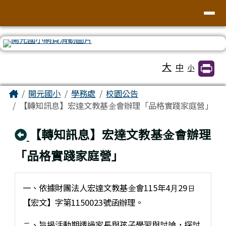
臺南市北區開元國民小學全球資訊網
導覽列
跳至主內容區
工具列
大
中
小
頁尾區域
主內容區域
Home
開元國小
學務處
校園公告
【轉知訊息】宏達文教基⾦會辦理「品格實踐家庭營」
回上頁
【轉知訊息】宏達文教基⾦會辦理
「品格實踐家庭營」
⼀、依據財團法⼈宏達文教基⾦會115年4⽉29⽇
【宏文】字第1150023號函辦理。
⼆、旨揭活動期透過家長與孩子學習與討論，探討