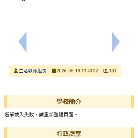
上一筆：【轉知訊息】115年高雄市第十二屆議長盃
下一筆：
發布者
生活教育組長
101
2026-05-18 13:40:32
發布日期
瀏覽次數
左邊區域內容
學校簡介
選單載入失敗，請重新整理頁面。
行政處室