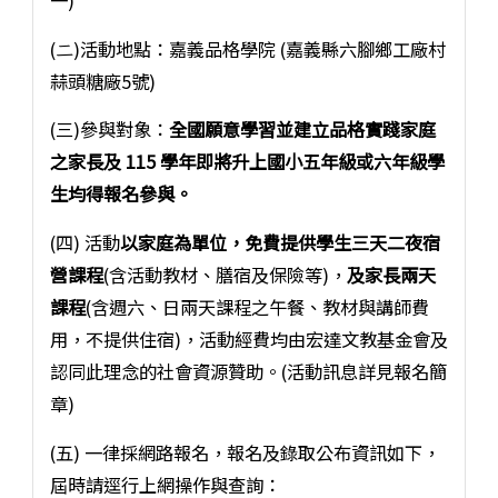
(⼆)活動地點：嘉義品格學院 (嘉義縣六腳鄉工廠村
蒜頭糖廠5號)
(三)參與對象：
全國願意學習並建立品格實踐家庭
之家長及 115 學年即將升上國小五年級或六年級學
生均得報名參與。
(四) 活動
以家庭為單位，免費提供學生三天二夜宿
營課程
(含活動教材、膳宿及保險等)，
及家長兩天
課程
(含週六、日兩天課程之午餐、教材與講師費
用，不提供住宿)，活動經費均由宏達文教基金會及
認同此理念的社會資源贊助。(活動訊息詳見報名簡
章)
(五) 一律採網路報名，報名及錄取公布資訊如下，
屆時請逕行上網操作與查詢：