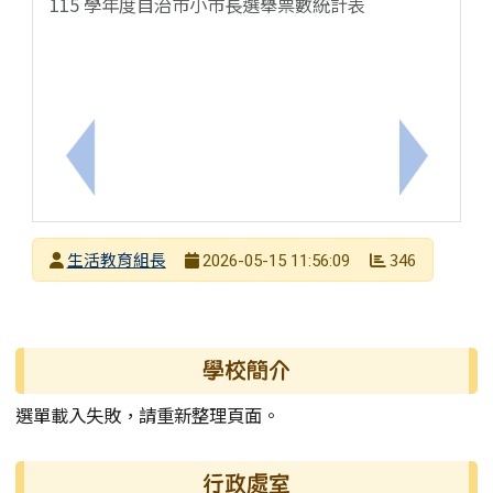
115 學年度自治市小市長選舉票數統計表
上一筆：【轉知訊息】2026澎湖海洋覺知探索營
下一筆：
發布者
生活教育組長
346
2026-05-15 11:56:09
發布日期
瀏覽次數
左邊區域內容
學校簡介
選單載入失敗，請重新整理頁面。
行政處室