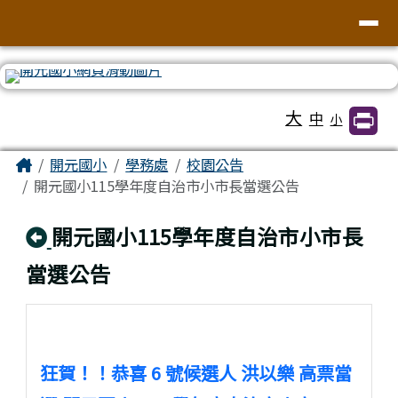
臺南市北區開元國民小學全球資訊網
導覽列
跳至主內容區
工具列
大
中
小
頁尾區域
主內容區域
Home
開元國小
學務處
校園公告
開元國小115學年度自治市小市長當選公告
回上頁
開元國小115學年度自治市小市長
當選公告
狂賀！！恭喜 6 號候選人 洪以樂 高票當