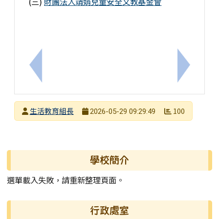
(三)
財團法人靖娟兒童安全文教基金會
上一筆：【轉知訊息】《滑手機前先想一下！你的數
下一筆：【轉
發布者
生活教育組長
100
2026-05-29 09:29:49
發布日期
瀏覽次數
左邊區域內容
學校簡介
選單載入失敗，請重新整理頁面。
行政處室