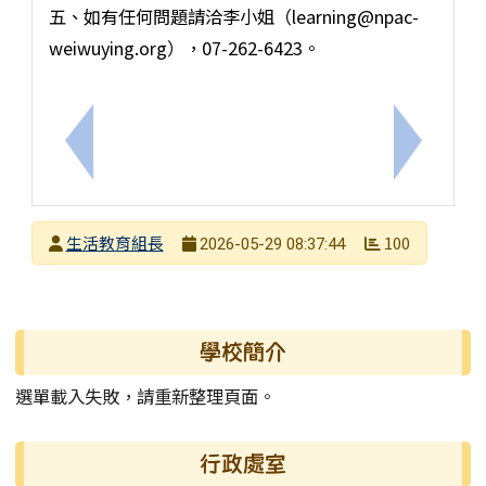
五、如有任何問題請洽李小姐（learning@npac-
weiwuying.org），07-262-6423。
上一筆：畢業季及暑假將至，提醒交通安全的重要性
下一筆：【
發布者
生活教育組長
100
2026-05-29 08:37:44
發布日期
瀏覽次數
左邊區域內容
學校簡介
選單載入失敗，請重新整理頁面。
行政處室