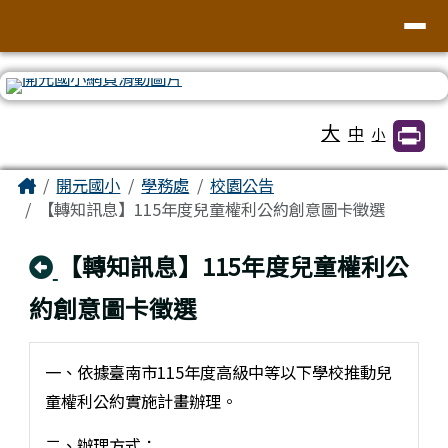
臺南市北區開元國民小學全球資訊網
導覽列
跳至主內容區
工具列
大
中
小
頁尾區域
主內容區域
Home
開元國小
學務處
校園公告
【轉知訊息】115年度兒童權利公約創意圖卡徵選
回上頁
【轉知訊息】115年度兒童權利公
約創意圖卡徵選
一、依據臺南市115年度高級中等以下學校推動兒
童權利公約實施計畫辦理。
二、辦理方式：