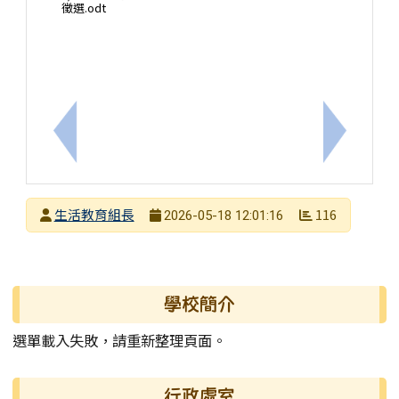
徵選.odt
上一筆：【轉知訊息】宏達文教基⾦會辦理「品格實
下一筆：【
發布者
生活教育組長
116
2026-05-18 12:01:16
發布日期
瀏覽次數
左邊區域內容
學校簡介
選單載入失敗，請重新整理頁面。
行政處室